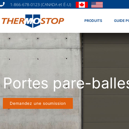
1-866-678-0123 (CANADA et É-U)
PRODUITS
GUIDE P
Portes pare-balle
Demandez une soumission