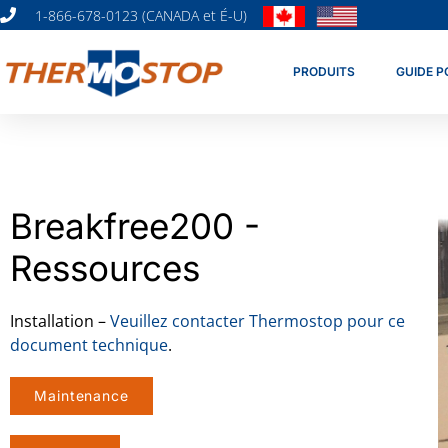
1-866-678-0123 (CANADA et É-U)
PRODUITS
GUIDE P
Breakfree200 -
Ressources
Installation –
Veuillez contacter Thermostop pour ce
document technique
.
Maintenance