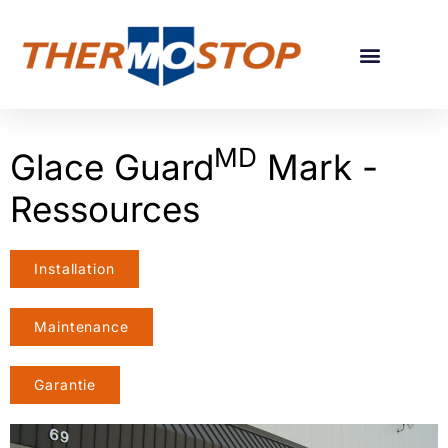
GUIDE POUR CHOIX DE PORTES
MD
Glace Guard
Mark -
Ressources
Installation
Maintenance
Garantie