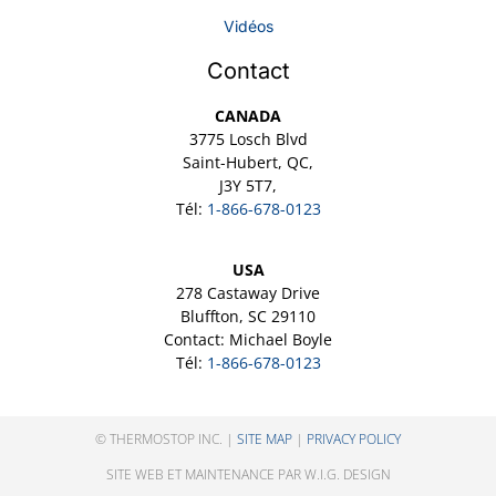
Vidéos
Contact
CANADA
3775 Losch Blvd
Saint-Hubert, QC,
J3Y 5T7,
Tél:
1-866-678-0123
USA
278 Castaway Drive
Bluffton, SC 29110
Contact: Michael Boyle
Tél:
1-866-678-0123
© THERMOSTOP INC. |
SITE MAP
|
PRIVACY POLICY
SITE WEB ET MAINTENANCE PAR W.I.G. DESIGN