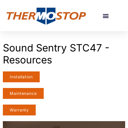
APPLICATION GUIDE
PROJECT GALLERY
Sound Sentry STC47 -
Resources
Installation
Maintenance
Warranty